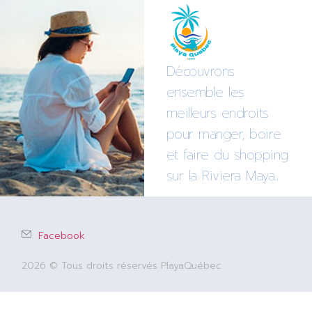
Découvrons
ensemble les
meilleurs endroits
pour manger, boire
et faire du shopping
sur la Riviera Maya..
Facebook
2026 © Tous droits réservés PlayaQuébec