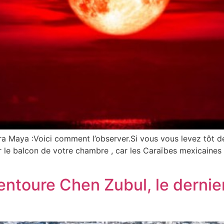
iera Maya :Voici comment l’observer.Si vous vous levez tôt 
ur le balcon de votre chambre , car les Caraïbes mexicaine
e entoure Chen Zubul, le derni