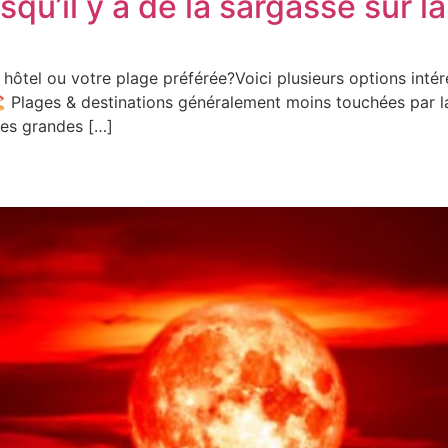
squ’il y a de la sargasse sur l
e hôtel ou votre plage préférée?Voici plusieurs options inté
: 🏖️ Plages & destinations généralement moins touchées par 
les grandes […]