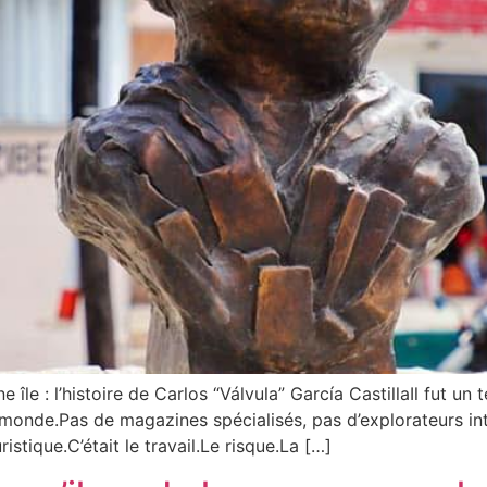
le : l’histoire de Carlos “Válvula” García CastillaIl fut un 
 monde.Pas de magazines spécialisés, pas d’explorateurs in
istique.C’était le travail.Le risque.La […]