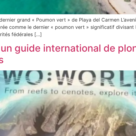
le dernier grand « Poumon vert » de Playa del Carmen L’ave
ée comme le dernier « poumon vert » significatif divisant 
rités fédérales […]
un guide international de pl
s