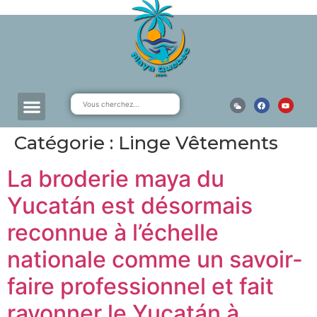
Catégorie :
Linge Vêtements
La broderie maya du
Yucatán est désormais
reconnue à l’échelle
nationale comme un savoir-
faire professionnel et fait
rayonner le Yucatán à