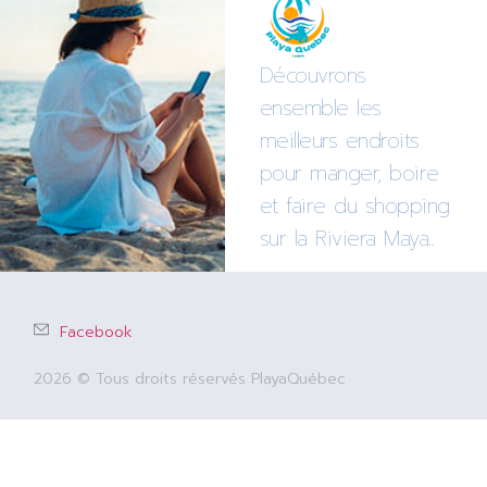
Découvrons
ensemble les
meilleurs endroits
pour manger, boire
et faire du shopping
sur la Riviera Maya..
Facebook
2026 © Tous droits réservés PlayaQuébec