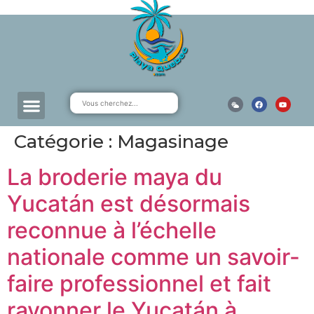
Catégorie :
Magasinage
La broderie maya du
Yucatán est désormais
reconnue à l’échelle
nationale comme un savoir-
faire professionnel et fait
rayonner le Yucatán à