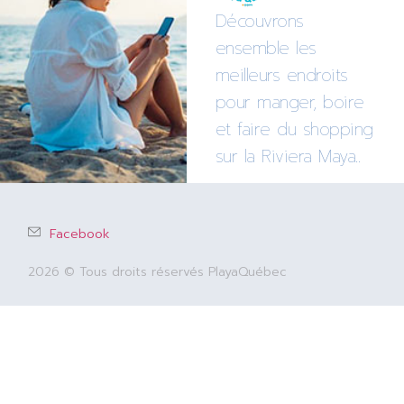
Découvrons
ensemble les
meilleurs endroits
pour manger, boire
et faire du shopping
sur la Riviera Maya..
Facebook
2026 © Tous droits réservés PlayaQuébec