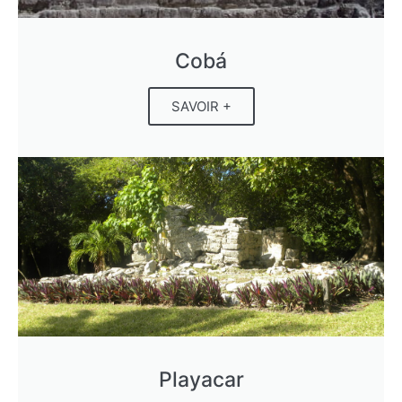
Cobá​
SAVOIR +
Playacar