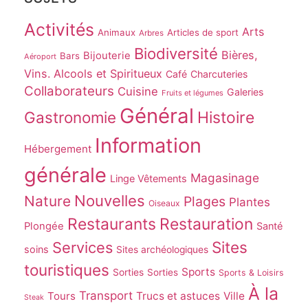
Activités
Arts
Animaux
Articles de sport
Arbres
Biodiversité
Bières,
Bijouterie
Bars
Aéroport
Vins. Alcools et Spiritueux
Café
Charcuteries
Collaborateurs
Cuisine
Galeries
Fruits et légumes
Général
Gastronomie
Histoire
Information
Hébergement
générale
Magasinage
Linge Vêtements
Nouvelles
Nature
Plages
Plantes
Oiseaux
Restaurants
Restauration
Plongée
Santé
Sites
Services
soins
Sites archéologiques
touristiques
Sports
Sorties
Sorties
Sports & Loisirs
À la
Transport
Tours
Trucs et astuces
Ville
Steak