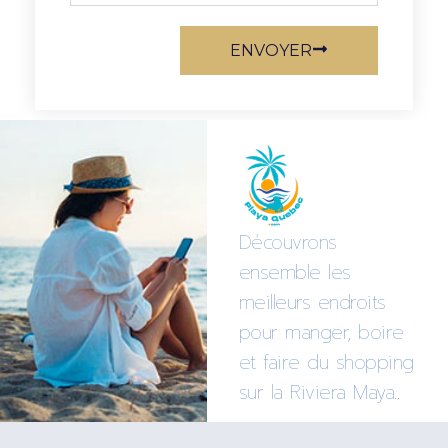
ENVOYER
Découvrons
ensemble les
meilleurs endroits
pour manger, boire
et faire du shopping
sur la Riviera Maya..