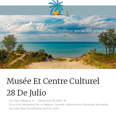
Pour en savoir plus sur...
Musée Et Centre Culturel
28 De Julio
Par
Jean Bédard
Décembre 18, 2024
À La Une, Nouvelles De La Région
,
Général
,
Information Générale
,
Nouvelles
,
Services
,
Sites Touristiques
,
Sorties
,
Ville