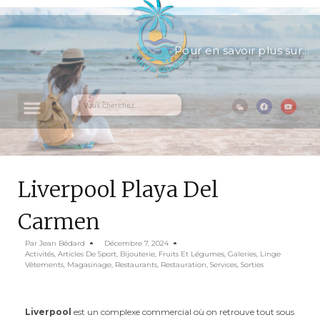
Pour en savoir plus sur...
Liverpool Playa Del
Carmen
Par
Jean Bédard
Décembre 7, 2024
Activités
,
Articles De Sport
,
Bijouterie
,
Fruits Et Légumes
,
Galeries
,
Linge
Vêtements
,
Magasinage
,
Restaurants
,
Restauration
,
Services
,
Sorties
Liverpool
est un complexe commercial où on retrouve tout sous