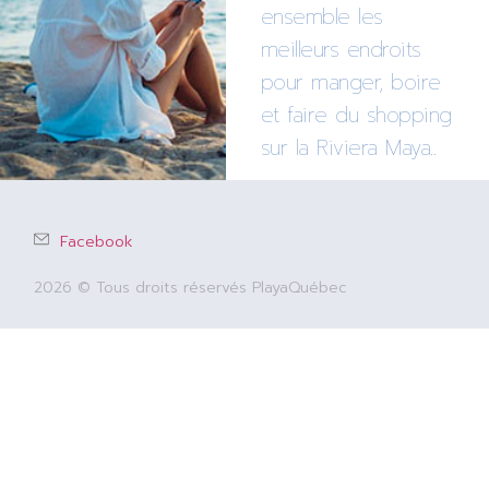
ensemble les
meilleurs endroits
pour manger, boire
et faire du shopping
sur la Riviera Maya..
Facebook
2026 © Tous droits réservés PlayaQuébec