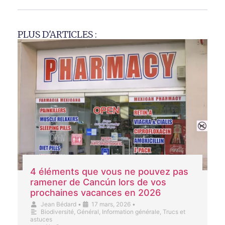
PLUS D'ARTICLES :
4 éléments que vous ne pouvez pas
ramener de Cancún lors de vos
prochaines vacances en 2026
Jean Bédard
•
17 mars, 2026
•
Biodiversité
,
Général
,
Information générale
,
Trucs et
astuces