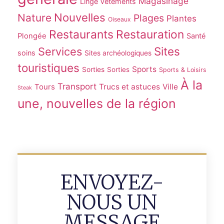
Magasinage
Linge Vêtements
Nouvelles
Nature
Plages
Plantes
Oiseaux
Restaurants
Restauration
Plongée
Santé
Sites
Services
soins
Sites archéologiques
touristiques
Sports
Sorties
Sorties
Sports & Loisirs
À la
Transport
Tours
Trucs et astuces
Ville
Steak
une, nouvelles de la région
ENVOYEZ-
NOUS UN
MESSAGE