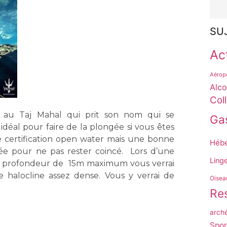
SU
Act
Aérop
Alco
Col
au Taj Mahal qui prit son nom qui se
Ga
idéal pour faire de la plongée si vous êtes
certification open water mais une bonne
Héb
e pour ne pas rester coincé. Lors d’une
Ling
e profondeur de 15m maximum vous verrai
une halocline assez dense. Vous y verrai de
Oisea
Res
arch
Spor