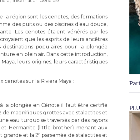
néral
,
Information Générale
e la région sont les cenotes, des formations
mme des puits ou des piscines d’eau douce,
ante. Les cenotes étaient vénérés par les
croyaient que les esprits de leurs ancêtres
es destinations populaires pour la plongée
enture en plein air. Dans cette introduction,
 Maya, leurs origines, leurs caractéristiques
 cenotes sur la Riviera Maya :
Par
à la plongée en Cénote il faut être certifié
PLU
 de magnifiques grottes avec stalactites et
 une eau turquoise traversés par des rayons
le et Hermanito (little brother) menant aux
e
t grande et la 2
parsemée de stalactites et