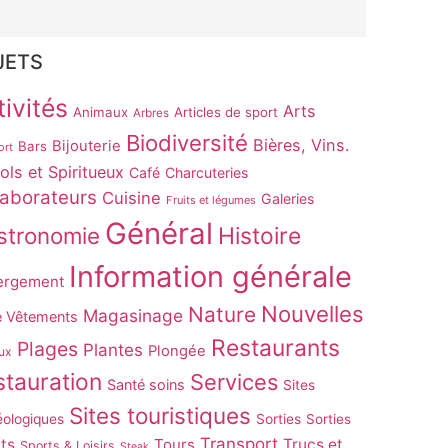
JETS
ivités
Arts
Animaux
Articles de sport
Arbres
Biodiversité
Bières, Vins.
Bijouterie
Bars
ort
ols et Spiritueux
Café
Charcuteries
laborateurs
Cuisine
Galeries
Fruits et légumes
Général
stronomie
Histoire
Information générale
ergement
Nouvelles
Nature
Magasinage
e Vêtements
Restaurants
Plages
Plantes
Plongée
ux
tauration
Services
Santé soins
Sites
Sites touristiques
éologiques
Sorties
Sorties
Transport
ts
Tours
Trucs et
Sports & Loisirs
Steak