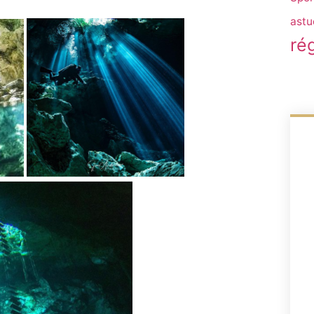
astu
ré