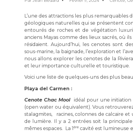
Par
Jean Bédard
Février 9, 2024
Cenote
,
Gé
L’une des attractions les plus remarquables d
géologiques naturelles qui se présentent co
entourés de roches et de végétation luxuri
anciens Mayas comme des lieux sacrés, où ils 
résidaient. Aujourd’hui, les cenotes sont d
sous-marine, la baignade, l’exploration et l’av
nous allons explorer les cenotes de la Riviera
et leur importance culturelle et touristique.
Voici une liste de quelques-uns des plus beaux
Playa del Carmen :
Cenote Chac Mool
idéal pour une initiation 
(open water ou équivalent). Vous retrouverez
stalagmites, racines, colonnes de calcaire et
de lumière. Il y a 2 entrées soit la principa
ère
mêmes espaces. La 1
cavité est lumineuse e