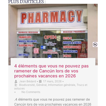
PLUS D'ARTICLES :
4 éléments que vous ne pouvez pas
ramener de Cancún lors de vos
prochaines vacances en 2026
Jean Bédard
•
17 mars, 2026
•
Biodiversité
,
Général
,
Information générale
,
Trucs et
astuces
•
No Comments
.4 éléments que vous ne pouvez pas ramener de
Cancún lors de vos prochaines vacances en 2026