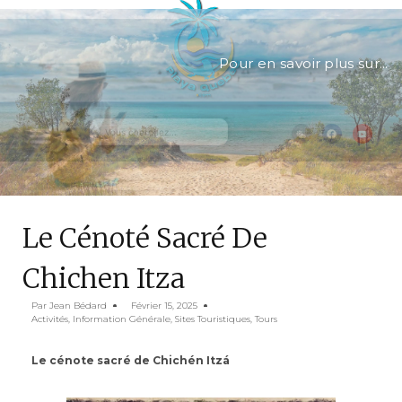
Pour en savoir plus sur...
Le Cénoté Sacré De
Chichen Itza
Par
Jean Bédard
Février 15, 2025
Activités
,
Information Générale
,
Sites Touristiques
,
Tours
Le cénote sacré de Chichén Itzá