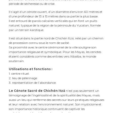
période de sécheresse ou de crise.
Il s’agit d’un cénote ouvert, d’un diamètre d’environ 60 mètres et
d’une profondeur de 13 à 15 mètres dans sa partie la plus basse.
Il est entouré de parois calcaires verticales qui en font un puits
naturel, typique de la région de la péninsule du Yucatan, formée
par un terrain karstique.
Il est situé dans la partie nord de Chichén Itzá, relié par un chemin
de procession connu sous le nom de sacbé.
Sa proximité avec le centre cérémoniel de la ville souligne son
importance religieuse et symbolique. Pour les Mayas, les cenotes
étaient considérés comme des entrées vers Xibalba, le monde
souterrain.
Utilisations et fonctions :
1. centre rituel.
2. lieu de pèlerinage
3. représentation de l’abondance.
Le Cénote Sacré de Chichén Itzá
n’est pas seulement un
témoignage de l’ingéniosité et de la spiritualité des Mayas, mais
aussi un lieu qui renferme des secrets sur leurs pratiques religieuses
et leur relation avec l’environnement naturel. Son mysticisme et
son importance historique continuent de captiver les