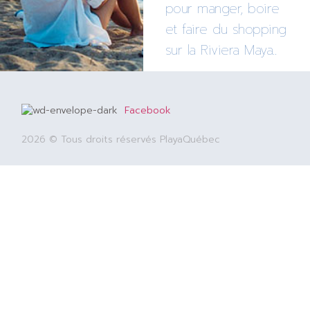
pour manger, boire
et faire du shopping
sur la Riviera Maya..
Facebook
2026 © Tous droits réservés PlayaQuébec