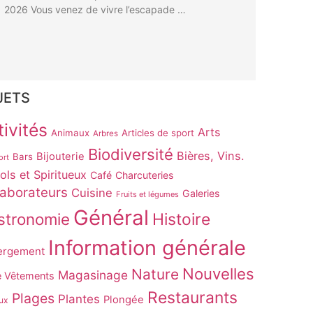
2026 Vous venez de vivre l’escapade …
JETS
ivités
Arts
Animaux
Articles de sport
Arbres
Biodiversité
Bières, Vins.
Bijouterie
Bars
ort
ols et Spiritueux
Café
Charcuteries
laborateurs
Cuisine
Galeries
Fruits et légumes
Général
stronomie
Histoire
Information générale
ergement
Nouvelles
Nature
Magasinage
e Vêtements
Restaurants
Plages
Plantes
Plongée
ux