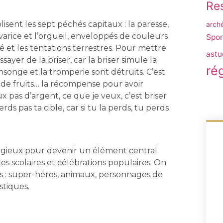
Res
isent les sept péchés capitaux : la paresse,
arch
’avarice et l’orgueil, enveloppés de couleurs
Spor
é et les tentations terrestres. Pour mettre
astu
sayer de la briser, car la briser simule la
ré
nsonge et la tromperie sont détruits. C’est
 de fruits… la récompense pour avoir
x pas d’argent, ce que je veux, c’est briser
rds pas ta cible, car si tu la perds, tu perds
eligieux pour devenir un élément central
êtes scolaires et célébrations populaires. On
es : super-héros, animaux, personnages de
stiques.