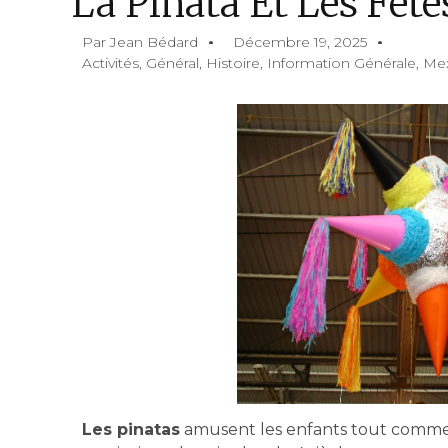
La Piñata Et Les Fêt
Par
Jean Bédard
Décembre 19, 2025
Activités
,
Général
,
Histoire
,
Information Générale
,
Mex
Les pinatas
amusent les enfants tout comme l