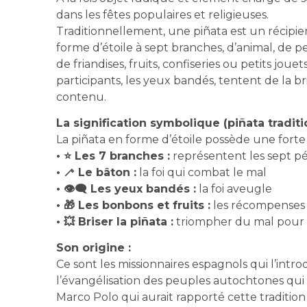
dans les fêtes populaires et religieuses.
Traditionnellement, une piñata est un récipi
forme d’étoile à sept branches, d’animal, de pe
de friandises, fruits, confiseries ou petits jo
participants, les yeux bandés, tentent de la bri
contenu.
La signification symbolique (piñata traditi
La piñata en forme d’étoile possède une forte
• ⭐ Les 7 branches :
représentent les sept p
• 🦯 Le bâton :
la foi qui combat le mal
• 👁️‍🗨️ Les yeux bandés :
la foi aveugle
• 🎁 Les bonbons et fruits :
les récompenses 
• 💥 Briser la piñata :
triompher du mal pour r
Son origine :
Ce sont les missionnaires espagnols qui l’int
l’évangélisation des peuples autochtones qui ava
Marco Polo qui aurait rapporté cette tradition c