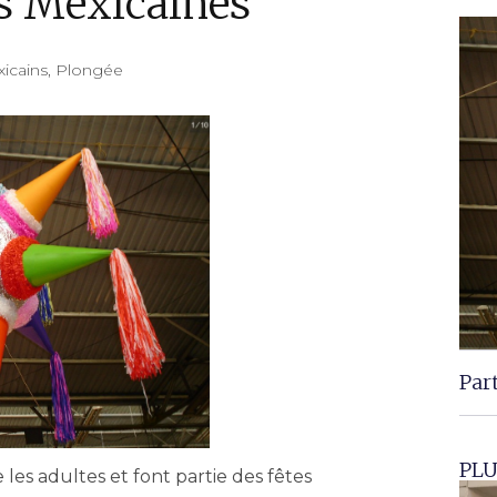
es Mexicaines
icains
,
Plongée
Par
PLU
es adultes et font partie des fêtes