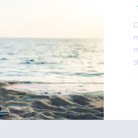
D
m
m
s