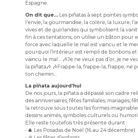
Espagne.
On dit que…
Les piñatas à sept pointes symbol
l’envie, la gourmandise, la colère, la luxure, l
vives et de guirlandes qui symbolisent la vanit
fin à ces tentations, on utilise un bâton pour es
force avec laquelle le mal est vaincu et le me
pourquoi l’intérieur est rempli de bonbons et
vaincu le mal… 🎶Je ne veux pas d’or, je ne veu
la piñata🎶 🎶Frappe-la, frappe-la, frappe, ne pe
ton chemin…
La piñata aujourd’hui
De nos jours, la piñata a dépassé son cadre r
des anniversaires, fêtes familiales, mariages, f
la retrouve sous toutes les formes imaginabl
dessins animés, symboles culturels ou humori
Elle reste toutefois très présente durant :
• 🎄 Les Posadas de Noël (16 au 24 décembre)
• 🎉 Les fêtes d’enfants