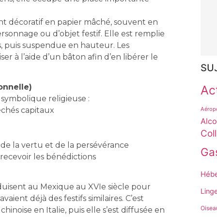
ent décoratif en papier mâché, souvent en
rsonnage ou d’objet festif. Elle est remplie
uets, puis suspendue en hauteur. Les
ser à l’aide d’un bâton afin d’en libérer le
SU
onnelle)
Act
 symbolique religieuse :
Aérop
échés capitaux
Alco
Col
de la vertu et de la persévérance
Ga
ecevoir les bénédictions
Héb
roduisent au Mexique au XVIe siècle pour
Ling
ient déjà des festifs similaires. C’est
Oisea
hinoise en Italie, puis elle s’est diffusée en