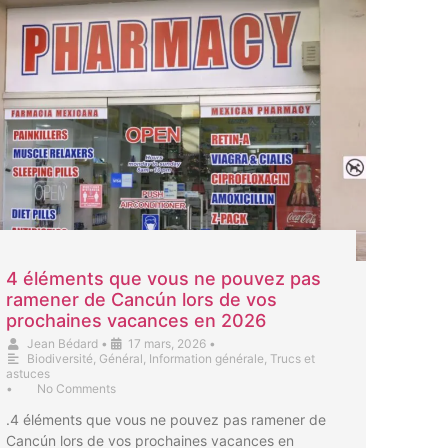
4 éléments que vous ne pouvez pas
ramener de Cancún lors de vos
prochaines vacances en 2026
Jean Bédard
•
17 mars, 2026
•
Biodiversité
,
Général
,
Information générale
,
Trucs et
astuces
•
No Comments
.4 éléments que vous ne pouvez pas ramener de
Cancún lors de vos prochaines vacances en