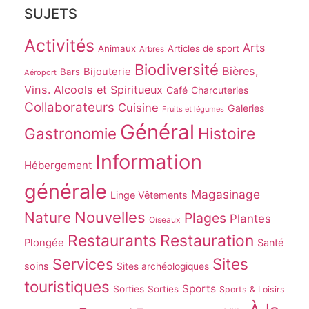
SUJETS
Activités
Arts
Animaux
Articles de sport
Arbres
Biodiversité
Bières,
Bijouterie
Bars
Aéroport
Vins. Alcools et Spiritueux
Café
Charcuteries
Collaborateurs
Cuisine
Galeries
Fruits et légumes
Général
Gastronomie
Histoire
Information
Hébergement
générale
Magasinage
Linge Vêtements
Nouvelles
Nature
Plages
Plantes
Oiseaux
Restaurants
Restauration
Plongée
Santé
Sites
Services
soins
Sites archéologiques
touristiques
Sports
Sorties
Sorties
Sports & Loisirs