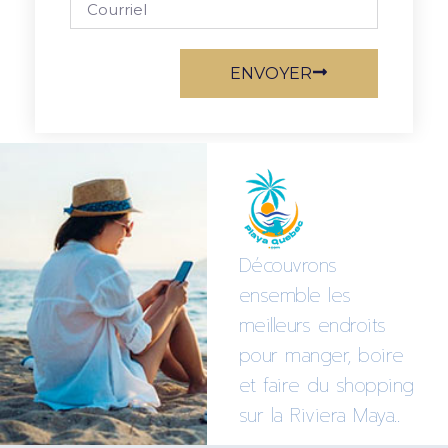
ENVOYER
Découvrons
ensemble les
meilleurs endroits
pour manger, boire
et faire du shopping
sur la Riviera Maya..