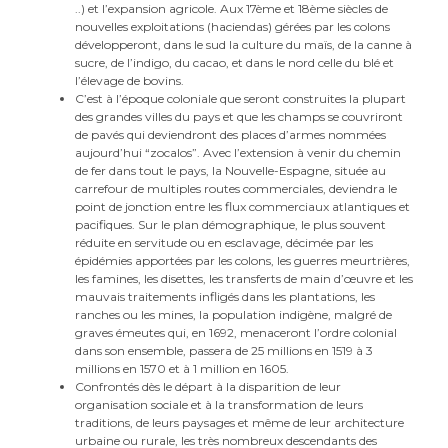
..) et l’expansion agricole. Aux 17ème et 18ème siècles de
nouvelles exploitations (haciendas) gérées par les colons
développeront, dans le sud la culture du maïs, de la canne à
sucre, de l’indigo, du cacao, et dans le nord celle du blé et
l’élevage de bovins.
C’est à l’époque coloniale que seront construites la plupart
des grandes villes du pays et que les champs se couvriront
de pavés qui deviendront des places d’armes nommées
aujourd’hui “zocalos”. Avec l’extension à venir du chemin
de fer dans tout le pays, la Nouvelle-Espagne, située au
carrefour de multiples routes commerciales, deviendra le
point de jonction entre les flux commerciaux atlantiques et
pacifiques. Sur le plan démographique, le plus souvent
réduite en servitude ou en esclavage, décimée par les
épidémies apportées par les colons, les guerres meurtrières,
les famines, les disettes, les transferts de main d’œuvre et les
mauvais traitements infligés dans les plantations, les
ranches ou les mines, la population indigène, malgré de
graves émeutes qui, en 1692, menaceront l’ordre colonial
dans son ensemble, passera de 25 millions en 1519 à 3
millions en 1570 et à 1 million en 1605.
Confrontés dès le départ à la disparition de leur
organisation sociale et à la transformation de leurs
traditions, de leurs paysages et même de leur architecture
urbaine ou rurale, les très nombreux descendants des