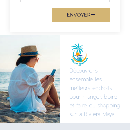
ENVOYER
Découvrons
ensemble les
meilleurs endroits
pour manger, boire
et faire du shopping
sur la Riviera Maya..