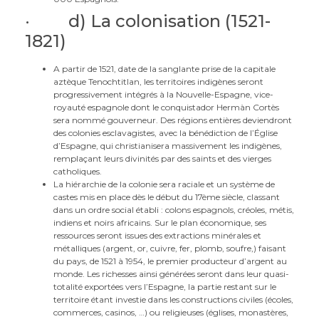
· d) La colonisation (1521-
1821)
A partir de 1521, date de la sanglante prise de la capitale
aztèque Tenochtitlan, les territoires indigènes seront
progressivement intégrés à la Nouvelle-Espagne, vice-
royauté espagnole dont le conquistador Hermàn Cortès
sera nommé gouverneur. Des régions entières deviendront
des colonies esclavagistes, avec la bénédiction de l’Église
d’Espagne, qui christianisera massivement les indigènes,
remplaçant leurs divinités par des saints et des vierges
catholiques.
La hiérarchie de la colonie sera raciale et un système de
castes mis en place dès le début du 17ème siècle, classant
dans un ordre social établi : colons espagnols, créoles, métis,
indiens et noirs africains. Sur le plan économique, ses
ressources seront issues des extractions minérales et
métalliques (argent, or, cuivre, fer, plomb, soufre,) faisant
du pays, de 1521 à 1954, le premier producteur d’argent au
monde. Les richesses ainsi générées seront dans leur quasi-
totalité exportées vers l’Espagne, la partie restant sur le
territoire étant investie dans les constructions civiles (écoles,
commerces, casinos, …) ou religieuses (églises, monastères,