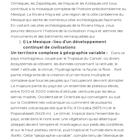
Olmèques, les Zapotèques, les Mayas et les Aztèques ont tous
contribué à la mosaïque complexe de l’histoire précolombienne au
Mexique. La Riviera Maya est une région de la côte caribéenne du
Mexique qui abrite de nombreux sites archéologiques fascinants.
En visitant ces sites archéologiques de la Riviera Maya, vous
pourrez découvrir l’histoire de la civilisation maya et admirer des
monuments et des bâtiments remarquables qui
I) Le Mexique : lieu d’un développement
continuel de civilisations
Un territoire complexe à géographie variable :
Dans ce
pays montagneux, coupé par le Tropique du Cancer, où divers
écosystèmes se côtoient, les données concernant la latitude, le
relief, l’altitude, le climat, l’hydrographie, la faune, la flore … font
partie intégrante de la création d’un territoire multiple et
complexe que tous les peuples qui l’occuperont devront dompter.
La majeure partie du pays est un ensemble de plateaux élevés,
entre 1000 et 3000 mètres d’altitude, ceinturés par les deux
sierras madres, Occidentale et Orientale qui convergent au sud
sur la Cordillère néo volcanique où culminent de puissants
sommets volcaniques tels que le Pic d’Orizaba (5675 m) et le
Popocatepetl (5426 m) Le climat, tropical dans l’ensemble du
pays, aride dans le nord avec une végétation quasi désertique
(steppe) devient tempéré et marécageux aux pieds des cordillères
et sur le haut plateau central, puis tropical et humide dans le sud
(forêt). Cette “géographie variable”, compte tenu de l’étendue de