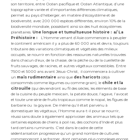
son territoire, entre Océan pacifique et Océan Atlantique, d’une
topographie variée et d’importantes différences climatiques,
permet au pays d’héberger, en matière d’écosystème et de
biodiversité, avec 200 000 espèces différentes, environ 10% de la
biodiversité mondiale, possédant ainsi six des huit écosystèmes
planétaires.
Une longue et tumultueuse histoire :
a/ La
Préhistoire :
L’Homme venant d’Asie commencera à peupler
le continent américain il y a plus de 60 000 ans et devra, toujours
tributaire des variations climatiques et végétales des milieux
occupés, se nourrir en fonction des ressources naturelles trouvées
dans chacun d’eux, de la chasse, de la pêche ou de la cueillette de
fruits sauvages, de racines, et autres végétaux comestibles. Entre
7500 et 5000 ans avant Jésus-Christ, il commencera à cultiver
un
maïs rudimentaire
ainsi que
des haricots
(déjà
consommés comme légumes ou comme grain), le
chile et la
citrouille
(qui deviendront au fil des siècles, les éléments de base
de la cuisine du peuple mexicain, la patate douce, l’agave, l’avocat
et toute une série de fruits tropicaux comme le nopal, les figues de
barbarie ou la goyave. De même qu’il était parvenu à
domestiquer les végétaux, l’Homme aura-t-il pour se nourrir,
réussi sans doute à également apprivoiser des animaux tels que
certaines espèces de chiens à poil ras, des cochons d’Inde et plus
tard certains ruminants. C’est dans le cadre de cette
sédentarisation progressive qu’un grand nombre de cultures
commenceront à se former, dont certaines plus complexes encore,