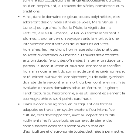
survivre aux occupations étrangères successives du pays,
tout en perpétuant, au travers des siècles, nombre de leurs
traditions.
Ainsi, dans le domaine religieux, toutes polythéistes, elles
adoreront des divinités astrales (le Soleil, Mars, Vénus, la
Lune,…) ou agraires (le Sol, la Pluie, la Végétation, la
Fertilité, le Maïs lui-même), le Feu ou encore le Serpent à
plumes, … croiront en un voyage après la mort et à une
intervention constante des dieux dans les activités
humaines, leur rendront hommage selon des pratiques
souvent divinatoires, ou même au travers des différents
arts pratiqués, feront des offrandes à la terre, pratiqueront
parfois l’automutilation et plus fréquemment le sacrifice
humain notamment du sommet de centres cérémoniels et
se réuniront autour de l’omniprésent jeu de balle, symbole
dualiste de la vie contre la mort, du bien contre le mal. Très
évoluées dans des domaines tels que l’écriture, l’algèbre,
l’architecture ou l’astronomie, elles utiliseront également la
cosmographie et ses 4 points cardinaux.
Dans le domaine agricole, en pratiquant des formes
adaptées de travail, en système extensif ou intensif de
culture, elles développeront, avec au départ des outils
rudimentaires faits de bois, de corne et de pierre, des
connaissances désormais reconnues en matière
d’agriculture et d’agronomie toutes destinées à permettre,