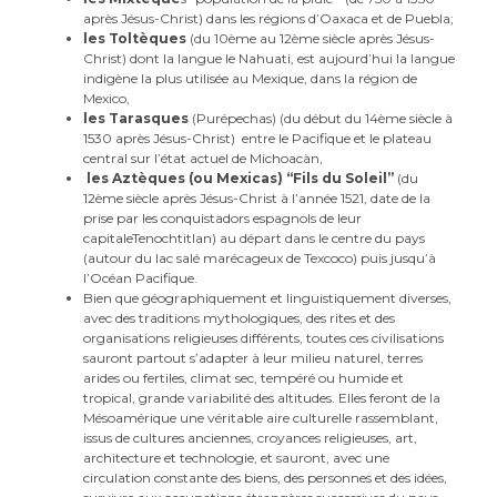
après Jésus-Christ) dans les régions d’Oaxaca et de Puebla;
les Toltèques
(du 10ème au 12ème siècle après Jésus-
Christ) dont la langue le Nahuati, est aujourd’hui la langue
indigène la plus utilisée au Mexique, dans la région de
Mexico,
les Tarasques
(Purépechas) (du début du 14ème siècle à
1530 après Jésus-Christ) entre le Pacifique et le plateau
central sur l’état actuel de Michoacàn,
les Aztèques (ou Mexicas) “Fils du Soleil”
(du
12ème siècle après Jésus-Christ à l’année 1521, date de la
prise par les conquistadors espagnols de leur
capitaleTenochtitlan) au départ dans le centre du pays
(autour du lac salé marécageux de Texcoco) puis jusqu’à
l’Océan Pacifique.
Bien que géographiquement et linguistiquement diverses,
avec des traditions mythologiques, des rites et des
organisations religieuses différents, toutes ces civilisations
sauront partout s’adapter à leur milieu naturel, terres
arides ou fertiles, climat sec, tempéré ou humide et
tropical, grande variabilité des altitudes. Elles feront de la
Mésoamérique une véritable aire culturelle rassemblant,
issus de cultures anciennes, croyances religieuses, art,
architecture et technologie, et sauront, avec une
circulation constante des biens, des personnes et des idées,