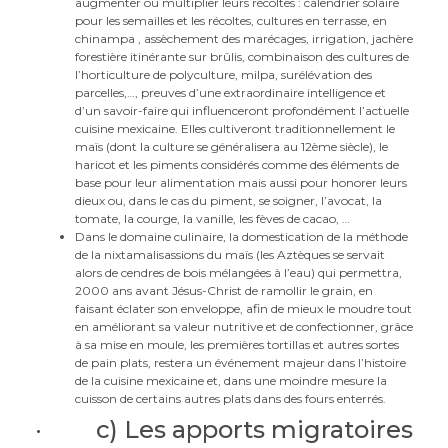
augmenter ou multiplier leurs récoltes : calendrier solaire
pour les semailles et les récoltes, cultures en terrasse, en
chinampa , assèchement des marécages, irrigation, jachère
forestière itinérante sur brûlis, combinaison des cultures de
l’horticulture de polyculture, milpa, surélévation des
parcelles,…, preuves d’une extraordinaire intelligence et
d’un savoir-faire qui influenceront profondément l’actuelle
cuisine mexicaine. Elles cultiveront traditionnellement le
maïs (dont la culture se généralisera au 12ème siècle), le
haricot et les piments considérés comme des éléments de
base pour leur alimentation mais aussi pour honorer leurs
dieux ou, dans le cas du piment, se soigner, l’avocat, la
tomate, la courge, la vanille, les fèves de cacao, …
Dans le domaine culinaire, la domestication de la méthode
de la nixtamalisassions du maïs (les Aztèques se servait
alors de cendres de bois mélangées à l’eau) qui permettra,
2000 ans avant Jésus-Christ de ramollir le grain, en
faisant éclater son enveloppe, afin de mieux le moudre tout
en améliorant sa valeur nutritive et de confectionner, grâce
à sa mise en moule, les premières tortillas et autres sortes
de pain plats, restera un événement majeur dans l’histoire
de la cuisine mexicaine et, dans une moindre mesure la
cuisson de certains autres plats dans des fours enterrés.
· c) Les apports migratoires