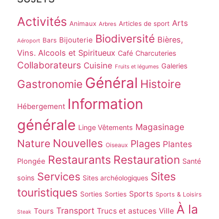
Activités
Arts
Animaux
Articles de sport
Arbres
Biodiversité
Bières,
Bijouterie
Bars
Aéroport
Vins. Alcools et Spiritueux
Café
Charcuteries
Collaborateurs
Cuisine
Galeries
Fruits et légumes
Général
Gastronomie
Histoire
Information
Hébergement
générale
Magasinage
Linge Vêtements
Nouvelles
Nature
Plages
Plantes
Oiseaux
Restaurants
Restauration
Plongée
Santé
Sites
Services
soins
Sites archéologiques
touristiques
Sports
Sorties
Sorties
Sports & Loisirs
À la
Transport
Tours
Trucs et astuces
Ville
Steak