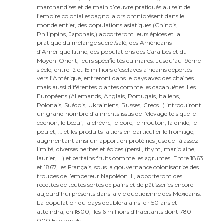
marchandises et de main d’œuvre pratiqués au sein de
l’empire colonial espagnol alors omniprésent dans le
monde entier, des populations asiatiques (Chinois,
Philippins, Japonais,) apporteront leurs épices et la
pratique du mélange sucré /salé, des Américains
d’Amérique latine, des populations des Caraïbes et du
Moyen-Orient, leurs spécificités culinaires. Jusqu’au 19ème
siècle, entre 12 et 15 millions d’esclaves africains déportés
vers l’Amérique, entreront dans le pays avec des chaînes
mais aussi différentes plantes comme les cacahuètes. Les
Européens (Allemands, Anglais, Portugais, Italiens,
Polonais, Suédois, Ukrainiens, Russes, Grecs…) introduiront
un grand nombre d’aliments issus de l’élevage tels que le
cochon, le bœuf, la chèvre, le porc, le mouton, la dinde, le
poulet, … et les produits laitiers en particulier le fromage,
augmentant ainsi un apport en protéines jusque-là assez
limité, diverses herbes et épices (persil, thym, marjolaine,
laurier, …) et certains fruits comme les agrumes. Entre 1863
et 1867, les Français, sous la gouvernance colonisatrice des
troupes de l’empereur Napoléon III, apporteront des
recettes de toutes sortes de pains et de pâtisseries encore
aujourd’hui présents dans la vie quotidienne des Mexicains.
La population du pays doublera ainsi en 50 ans et
atteindra, en 1800, les 6 millions d’habitants dont 780
000 Espagnols.