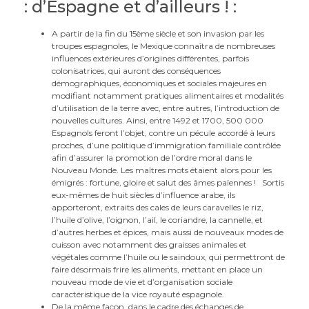
: d’Espagne et d’ailleurs ! :
A partir de la fin du 15ème siècle et son invasion par les
troupes espagnoles, le Mexique connaîtra de nombreuses
influences extérieures d’origines différentes, parfois
colonisatrices, qui auront des conséquences
démographiques, économiques et sociales majeures en
modifiant notamment pratiques alimentaires et modalités
d’utilisation de la terre avec, entre autres, l’introduction de
nouvelles cultures. Ainsi, entre 1492 et 1700, 500 000
Espagnols feront l’objet, contre un pécule accordé à leurs
proches, d’une politique d’immigration familiale contrôlée
afin d’assurer la promotion de l’ordre moral dans le
Nouveau Monde. Les maîtres mots étaient alors pour les
émigrés : fortune, gloire et salut des âmes païennes ! Sortis
eux-mêmes de huit siècles d’influence arabe, ils
apporteront, extraits des cales de leurs caravelles le riz,
l’huile d’olive, l’oignon, l’ail, le coriandre, la cannelle, et
d’autres herbes et épices, mais aussi de nouveaux modes de
cuisson avec notamment des graisses animales et
végétales comme l’huile ou le saindoux, qui permettront de
faire désormais frire les aliments, mettant en place un
nouveau mode de vie et d’organisation sociale
caractéristique de la vice royauté espagnole.
De la même façon, dans le cadre des échanges de