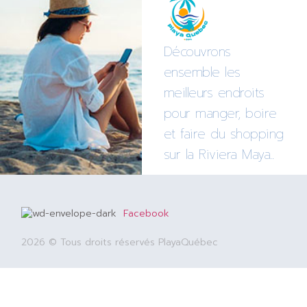
Découvrons
ensemble les
meilleurs endroits
pour manger, boire
et faire du shopping
sur la Riviera Maya..
Facebook
2026 © Tous droits réservés PlayaQuébec