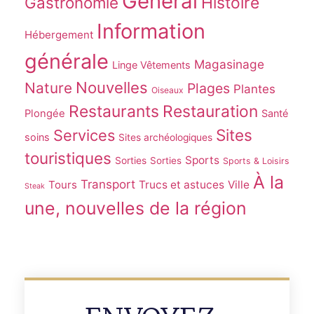
Général
Gastronomie
Histoire
Information
Hébergement
générale
Magasinage
Linge Vêtements
Nouvelles
Nature
Plages
Plantes
Oiseaux
Restaurants
Restauration
Plongée
Santé
Sites
Services
soins
Sites archéologiques
touristiques
Sports
Sorties
Sorties
Sports & Loisirs
À la
Transport
Tours
Trucs et astuces
Ville
Steak
une, nouvelles de la région