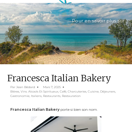
Pour en savoir plus sur...
Francesca Italian Bakery
Par
Jean Bédard
Mars 7, 2025
Bières, Vins. Alcools Et Spiritueux
,
Café
,
Charcuteries
,
Cuisine
,
Déjeuners
,
Gastronomie
,
Italiens
,
Restaurants
,
Restauration
Francesca Italian Bakery
porte si bien son nom.