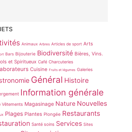
JETS
ivités
Arts
Animaux
Articles de sport
Arbres
Biodiversité
Bières, Vins.
Bijouterie
Bars
ort
ols et Spiritueux
Café
Charcuteries
laborateurs
Cuisine
Galeries
Fruits et légumes
Général
stronomie
Histoire
Information générale
ergement
Nouvelles
Nature
Magasinage
e Vêtements
Restaurants
Plages
Plantes
Plongée
ux
tauration
Services
Santé soins
Sites