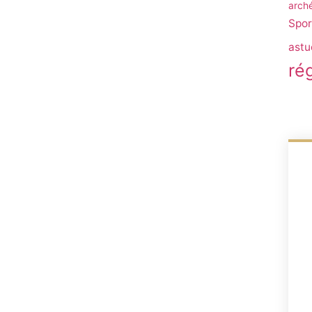
arch
Spor
astu
ré