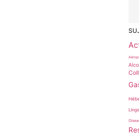
SU
Act
Aérop
Alco
Col
Ga
Héb
Ling
Oisea
Res