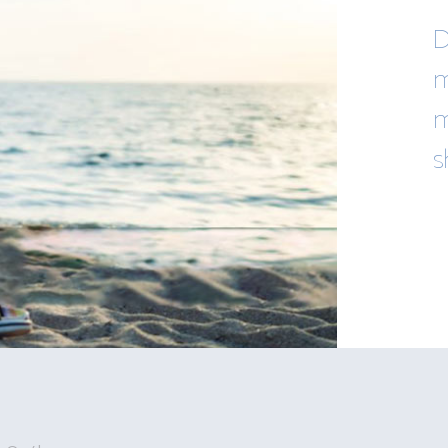
D
m
m
s