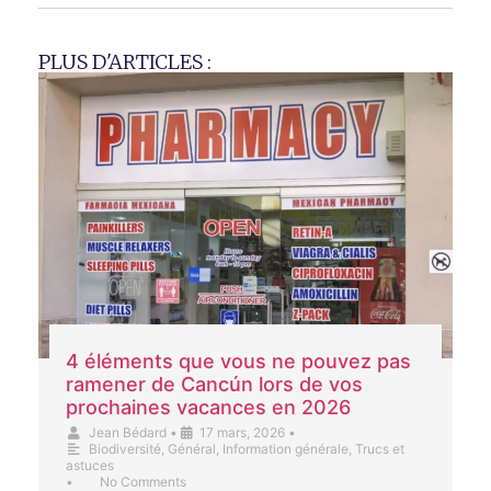
PLUS D'ARTICLES :
4 éléments que vous ne pouvez pas
ramener de Cancún lors de vos
prochaines vacances en 2026
Jean Bédard
•
17 mars, 2026
•
Biodiversité
,
Général
,
Information générale
,
Trucs et
astuces
•
No Comments