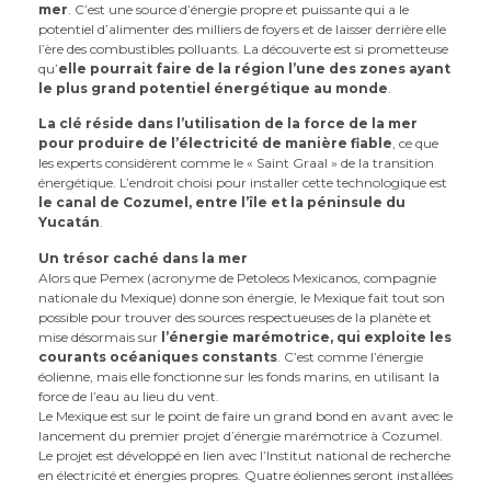
mer
. C’est une source d’énergie propre et puissante qui a le
potentiel d’alimenter des milliers de foyers et de laisser derrière elle
l’ère des combustibles polluants. La découverte est si prometteuse
qu’
elle pourrait faire de la région l’une des zones ayant
le plus grand potentiel énergétique au monde
.
La clé réside dans l’utilisation de la force de la mer
pour produire de l’électricité de manière fiable
, ce que
les experts considèrent comme le « Saint Graal » de la transition
énergétique. L’endroit choisi pour installer cette technologique est
le canal de Cozumel, entre l’île et la péninsule du
Yucatán
.
Un trésor caché dans la mer
Alors que Pemex (acronyme de Petoleos Mexicanos, compagnie
nationale du Mexique) donne son énergie, le Mexique fait tout son
possible pour trouver des sources respectueuses de la planète et
mise désormais sur
l’énergie marémotrice, qui exploite les
courants océaniques constants
. C’est comme l’énergie
éolienne, mais elle fonctionne sur les fonds marins, en utilisant la
force de l’eau au lieu du vent.
Le Mexique est sur le point de faire un grand bond en avant avec le
lancement du premier projet d’énergie marémotrice à Cozumel.
Le projet est développé en lien avec l’Institut national de recherche
en électricité et énergies propres. Quatre éoliennes seront installées