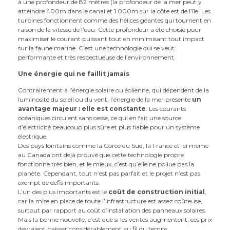
à une profondeur de 82 mètres (la profondeur de la mer peut y
atteindre 400m dans le canal et 1 000m sur la côte est de l’île. Les
turbines fonctionnent comme des hélices géantes qui tournent en
raison de la vitesse de l’eau. Cette profondeur a été choisie pour
maximiser le courant puissant tout en minimisant tout impact
sur la faune marine. C’est une technologie qui se veut
performante et très respectueuse de l’environnement.
Une énergie qui ne faillit jamais
Contrairement à l’énergie solaire ou éolienne, qui dépendent de la
luminosité du soleil ou du vent, l’énergie de la mer présente
un
avantage majeur : elle est constante
. Les courants
océaniques circulent sans cesse, ce qui en fait une source
d’électricité beaucoup plus sûre et plus fiable pour un système
électrique.
Des pays lointains comme la Corée du Sud, la France et ici même
au Canada ont déjà prouvé que cette technologie propre
fonctionne très bien, et le mieux, c’est qu’elle ne pollue pas la
planète. Cependant, tout n’est pas parfait et le projet n’est pas
exempt de défis importants.
L’un des plus importants est le
coût de construction initial
,
car la mise en place de toute l’infrastructure est assez coûteuse,
surtout par rapport au coût d’installation des panneaux solaires.
Mais la bonne nouvelle, c’est que si les ventes augmentent, ces prix
devraient baisser considérablement au fil du temps.