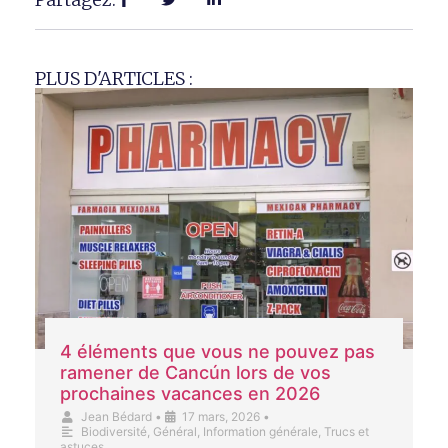
PLUS D'ARTICLES :
4 éléments que vous ne pouvez pas
ramener de Cancún lors de vos
prochaines vacances en 2026
Jean Bédard
•
17 mars, 2026
•
Biodiversité
,
Général
,
Information générale
,
Trucs et
astuces