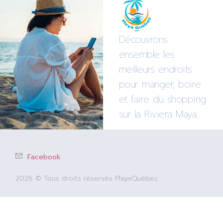
Découvrons
ensemble les
meilleurs endroits
pour manger, boire
et faire du shopping
sur la Riviera Maya..
Facebook
2026 © Tous droits réservés PlayaQuébec