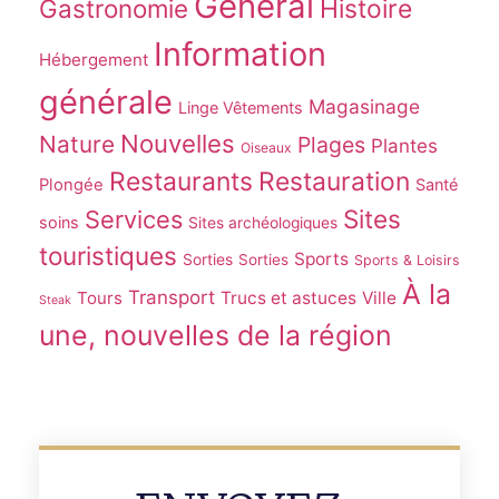
Général
Gastronomie
Histoire
Information
Hébergement
générale
Magasinage
Linge Vêtements
Nouvelles
Nature
Plages
Plantes
Oiseaux
Restaurants
Restauration
Plongée
Santé
Sites
Services
soins
Sites archéologiques
touristiques
Sports
Sorties
Sorties
Sports & Loisirs
À la
Transport
Tours
Trucs et astuces
Ville
Steak
une, nouvelles de la région