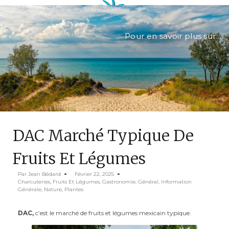
Pour en savoir plus sur...
DAC Marché Typique De
Fruits Et Légumes
Par
Jean Bédard
Février 22, 2025
Charcuteries
,
Fruits Et Légumes
,
Gastronomie
,
Général
,
Information
Générale
,
Nature
,
Plantes
DAC,
c’est le marché de fruits et légumes mexicain typique.