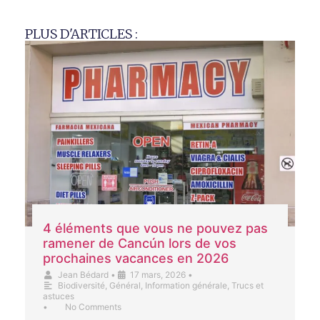
PLUS D'ARTICLES :
4 éléments que vous ne pouvez pas
ramener de Cancún lors de vos
prochaines vacances en 2026
Jean Bédard
•
17 mars, 2026
•
Biodiversité
,
Général
,
Information générale
,
Trucs et
astuces
•
No Comments