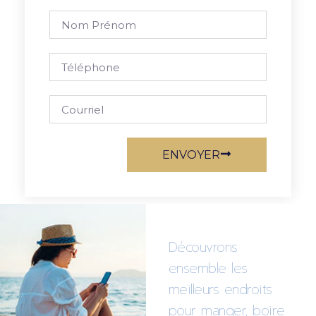
ENVOYER
Découvrons
ensemble les
meilleurs endroits
pour manger, boire