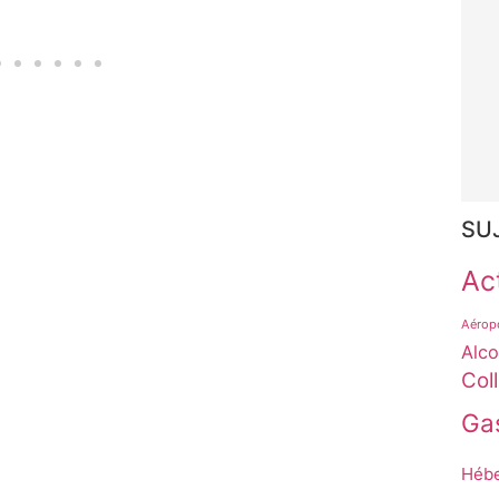
SU
Act
Aérop
Alco
Col
Ga
Héb