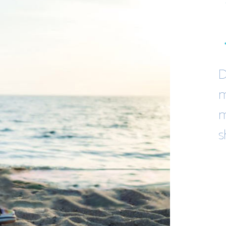
D
m
m
s