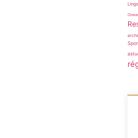
Ling
Oisea
Res
arch
Spor
astu
ré