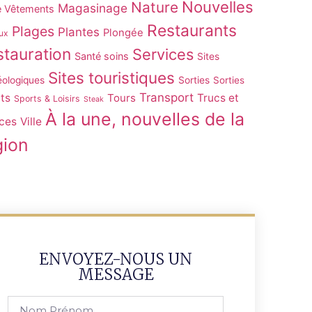
Nouvelles
Nature
Magasinage
e Vêtements
Restaurants
Plages
Plantes
Plongée
ux
tauration
Services
Santé soins
Sites
Sites touristiques
éologiques
Sorties
Sorties
Transport
ts
Tours
Trucs et
Sports & Loisirs
Steak
À la une, nouvelles de la
ces
Ville
gion
ENVOYEZ-NOUS UN
MESSAGE