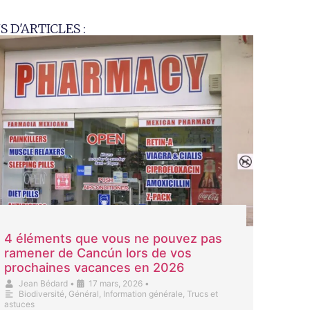
S D'ARTICLES :
4 éléments que vous ne pouvez pas
ramener de Cancún lors de vos
prochaines vacances en 2026
Jean Bédard
•
17 mars, 2026
•
Biodiversité
,
Général
,
Information générale
,
Trucs et
astuces