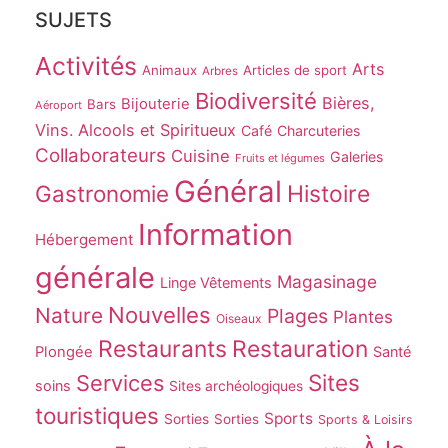
SUJETS
Activités
Arts
Animaux
Articles de sport
Arbres
Biodiversité
Bières,
Bijouterie
Bars
Aéroport
Vins. Alcools et Spiritueux
Café
Charcuteries
Collaborateurs
Cuisine
Galeries
Fruits et légumes
Général
Gastronomie
Histoire
Information
Hébergement
générale
Magasinage
Linge Vêtements
Nouvelles
Nature
Plages
Plantes
Oiseaux
Restaurants
Restauration
Plongée
Santé
Sites
Services
soins
Sites archéologiques
touristiques
Sports
Sorties
Sorties
Sports & Loisirs