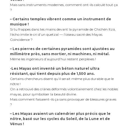
Mais sans instruments modernes, comment ont-ils calculé tout ça
?
– Certains temples vibrent comme un instrument de
musique !
Si tu frappes dans tes mains devant la pyramide de Chichén Itzá,
l’écho imite le cri d’un quetzal — l’oiseau sacré des Mayas.
Coïncidence ?
– Les pierres de certaines pyramides sont ajustées au
millimètre près, sans mortier, ni machines, ni métal.
Même les ingénieurs d’aujourd’hui restent perplexes !
-Les Mayas ont inventé un béton naturel ultra
résistant, qui tient depuis plus de 1,500 ans.
Certains chercheurs disent qu’il serait même plus durable que le
nôtre !
On a retrouvé des crânes déformés volontairement chez les nobles
mayas, pour symboliser la beauté divine.
Mais comment faisaient-ils ça sans provoquer de blessures graves
?
– Les Mayas avaient un calendrier plus précis que le
nôtre, basé sur les cycles du Soleil, de la Lune et de
Vénus !