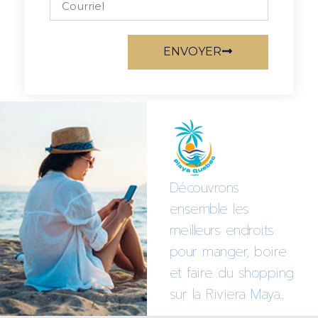
ENVOYER
Découvrons
ensemble les
meilleurs endroits
pour manger, boire
et faire du shopping
sur la Riviera Maya..