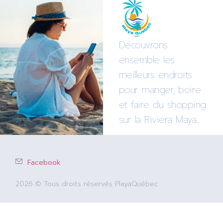
Découvrons
ensemble les
meilleurs endroits
pour manger, boire
et faire du shopping
sur la Riviera Maya..
Facebook
2026 © Tous droits réservés PlayaQuébec