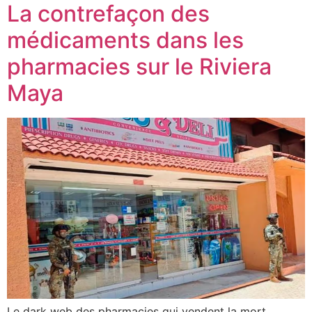
La contrefaçon des
médicaments dans les
pharmacies sur le Riviera
Maya
Le dark web des pharmacies qui vendent la mort