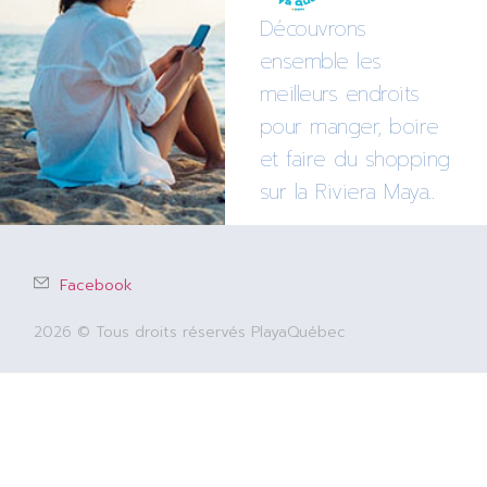
Découvrons
ensemble les
meilleurs endroits
pour manger, boire
et faire du shopping
sur la Riviera Maya..
Facebook
2026 © Tous droits réservés PlayaQuébec